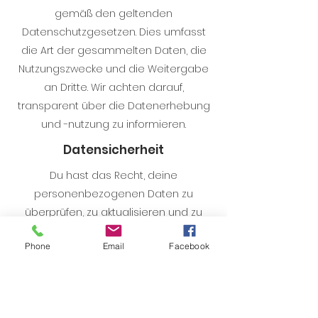
gemäß den geltenden
Datenschutzgesetzen. Dies umfasst
die Art der gesammelten Daten, die
Nutzungszwecke und die Weitergabe
an Dritte. Wir achten darauf,
transparent über die Datenerhebung
und -nutzung zu informieren.
Datensicherheit
Du hast das Recht, deine
personenbezogenen Daten zu
überprüfen, zu aktualisieren und zu
korrigieren. Wir respektieren deine
Phone
Email
Facebook
Datenschutzrechte und bieten dir die
Möglichkeit, Bedenken bezüglich der
Nutzung deiner Daten zu äußern.
Datensicherheit