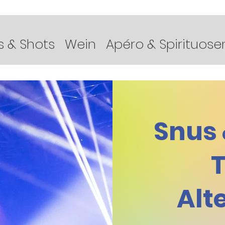
s & Shots
Wein
Apéro & Spirituose
Snus 
Alt