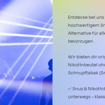
Entdecke bei uns
hochwertigem Snu
Alternative für al
bevorzugen.
Wir bieten dir or
Nikotinbeutel oh
Schnupftabak (Sn
✅ Snus & Nikotin
unterwegs – klass