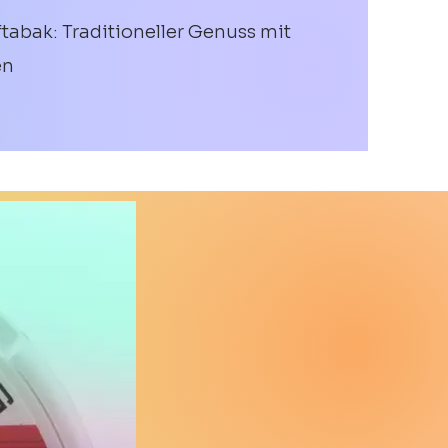
tabak: Traditioneller Genuss mit
en