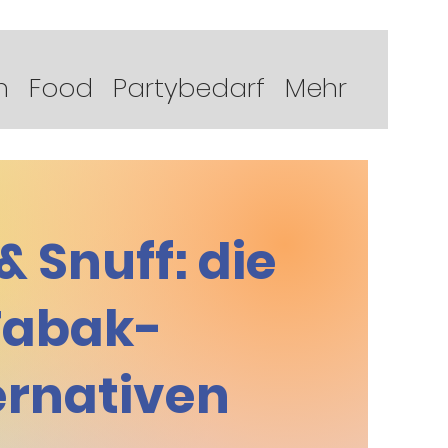
n
Food
Partybedarf
Mehr
& Snuff: die
Tabak-
ernativen